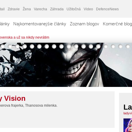
tail
Zdravie
Žena
Varecha
Záhrada
Užitočná
Video
DefenceNews
lánky
Najkomentovanejšie články
Zoznam blogov
Komerčné blog
ovenska a už sa nikdy nevrátim
y Vision
La
erova frajerka, Thanosova milenka.
ladyv