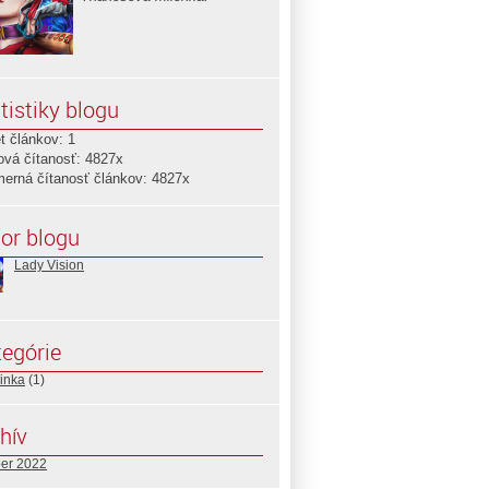
tistiky blogu
t článkov: 1
ová čítanosť: 4827x
merná čítanosť článkov: 4827x
or blogu
Lady Vision
egórie
inka
(1)
hív
ber 2022