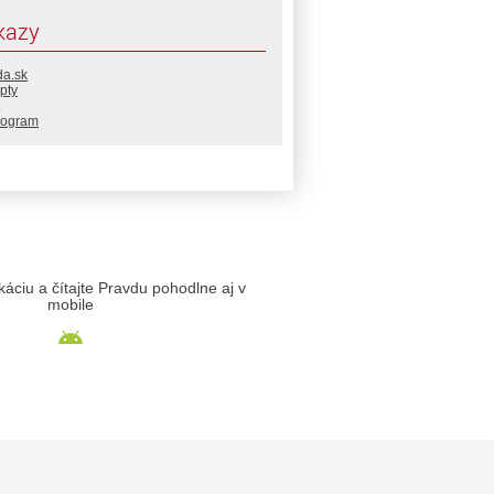
kazy
da.sk
pty
rogram
likáciu a čítajte Pravdu pohodlne aj v
mobile