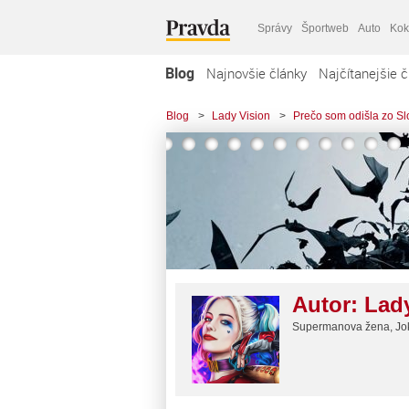
Správy
Športweb
Auto
Kok
Blog
Najnovšie články
Najčítanejšie č
Blog
>
Lady Vision
>
Prečo som odišla zo Sl
Autor:
Lad
Supermanova žena, Jok