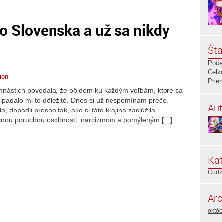
o Slovenska a už sa nikdy
Šta
Poče
Celk
ion
Prie
mnástich povedala, že pôjdem ku každým voľbám, ktoré sa
ipadalo mi to dôležité. Dnes si už nespomínam prečo.
Aut
, dopadli presne tak, ako si táto krajina zaslúžila.
ničnou poruchou osobnosti, narcizmom a pomýleným […]
Kat
Cudz
Arc
októ