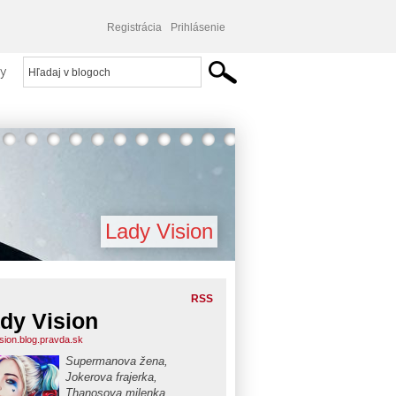
Registrácia
Prihlásenie
y
Lady Vision
RSS
dy Vision
ision.blog.pravda.sk
Supermanova žena,
Jokerova frajerka,
Thanosova milenka.