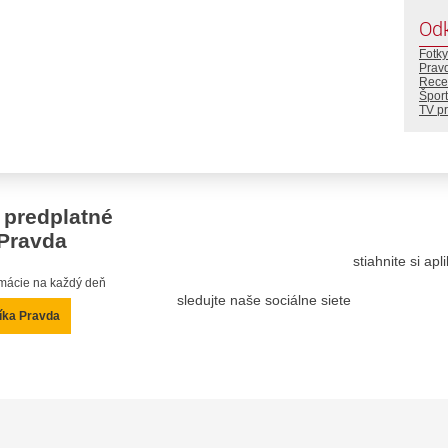
Od
Fotky
Prav
Rece
Šport
TV p
 predplatné
Pravda
stiahnite si ap
ormácie na každý deň
sledujte naše sociálne siete
íka Pravda