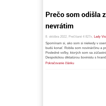
Prečo som odišla z
nevrátim
8. októbra 2022, Prečítané 4 827x,
Lady Vis
Spomínam si, ako som si niekedy v ose
budú konať. Robila som novinárčinu a pr
Posledné voľby, ktorých som sa zúčastnila
Despotickou diktatúrou šovinistu s hra
Pokračovanie článku